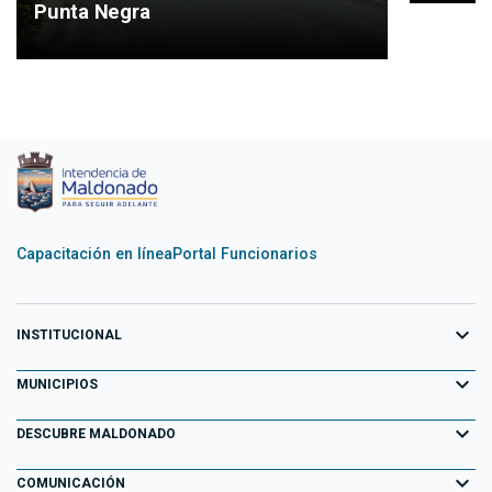
Punta Negra
Capacitación en línea
Portal Funcionarios
expand_more
INSTITUCIONAL
expand_more
Equipo de Gobierno
MUNICIPIOS
Primeros 100 días
expand_more
Aiguá
DESCUBRE MALDONADO
Transparencia
Garzón
expand_more
Información para el Turista
COMUNICACIÓN