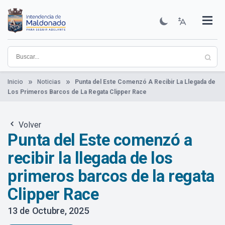
Pasar
al
contenido
Institucional
Municipios
Descubre Maldonado
Comunicación
Servicios
Guía De Trámites
Ver Noticias
principal
Inicio
Noticias
Punta del Este Comenzó A Recibir La Llegada de
Los Primeros Barcos de La Regata Clipper Race
Volver
Punta del Este comenzó a
recibir la llegada de los
primeros barcos de la regata
Clipper Race
13 de Octubre, 2025