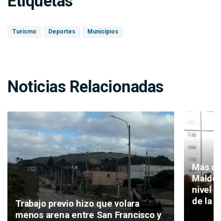
Etiquetas
Turismo
Deportes
Municipios
Noticias Relacionadas
Más cr
Maldon
nivel r
de la i
Trabajo previo hizo que volara
menos arena entre San Francisco y