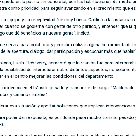
quedó en la puerta sin concretar, con las habilitaciones de medio 
nistra como prioridad, para seguir avanzando en el crecimiento que e
o su equipo y su receptividad fue muy buena. Calificó a la instancia 
er cuando se gobierna con gente de otro partido, y entender que la q
go que dé beneficios a nuestra gente", indicó.
 servirá para colaborar y permitirá utilizar alguna herramienta del m
 la apertura, diálogo, dar participación y escuchar más que hablar",
blicas, Lucía Etcheverry, comentó que la reunión fue para intercambia
 posibilidad de interacturar sobre distintos aspectos, no solamente 
r en el centro mejorar las condiciones del departamento.
oincidencia en el tránsito pesado y transporte de carga, "Maldonad
utas y caminos rurales".
derar esa situación y aportar soluciones que implican intervencione
para poder dar respuesta, es por donde pasa mucho tránsito pesado y
os.
orar con un departamento que sigue captando población y tiene ad