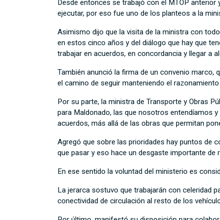
Desde entonces se trabajó con el MTOP anterior y 
ejecutar, por eso fue uno de los planteos a la mi
Asimismo dijo que la visita de la ministra con tod
en estos cinco años y del diálogo que hay que ten
trabajar en acuerdos, en concordancia y llegar a al
También anunció la firma de un convenio marco, que
el camino de seguir manteniendo el razonamiento de
Por su parte, la ministra de Transporte y Obras Pú
para Maldonado, las que nosotros entendíamos y la
acuerdos, más allá de las obras que permitan pone
Agregó que sobre las prioridades hay puntos de c
que pasar y eso hace un desgaste importante de r
En ese sentido la voluntad del ministerio es consi
La jerarca sostuvo que trabajarán con celeridad 
conectividad de circulación al resto de los vehícul
Por último, manifestó su disposición para colab