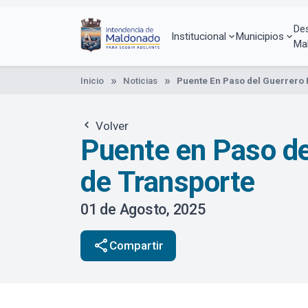
Pasar
al
De
contenido
Institucional
Municipios
Ma
principal
Inicio
Noticias
Puente En Paso del Guerrero P
Volver
Puente en Paso del
de Transporte
01 de Agosto, 2025
share
Compartir