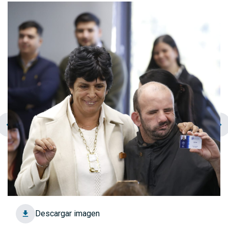
chevron_left
navigate_next
Descargar imagen