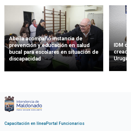
Abella acompañó instancia de
IDM co
prevención y educación en salud
creaci
bucal para escolares en situación de
Urugu
discapacidad
Capacitación en línea
Portal Funcionarios