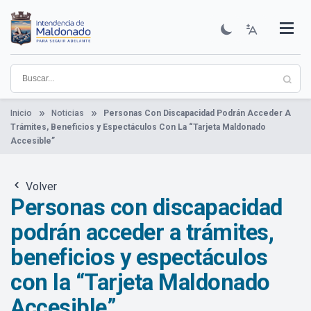
Pasar
al
contenido
Institucional
Municipios
Descubre Maldonado
Comunicación
Servicios
Guía De Trámites
Ver Noticias
principal
Inicio
Noticias
Personas Con Discapacidad Podrán Acceder A
Trámites, Beneficios y Espectáculos Con La “Tarjeta Maldonado
Accesible”
Volver
Personas con discapacidad
podrán acceder a trámites,
beneficios y espectáculos
con la “Tarjeta Maldonado
Accesible”