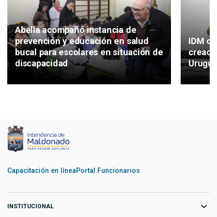
Abella acompañó instancia de
IDM co
prevención y educación en salud
creaci
bucal para escolares en situación de
Urugu
discapacidad
Capacitación en línea
Portal Funcionarios
expand_more
INSTITUCIONAL