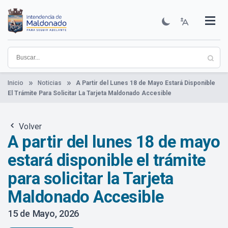
Pasar
al
contenido
Institucional
Municipios
Descubre Maldonado
Comunicación
Servicios
Guía De Trámites
Ver Noticias
principal
Inicio
Noticias
A Partir del Lunes 18 de Mayo Estará Disponible
El Trámite Para Solicitar La Tarjeta Maldonado Accesible
Volver
A partir del lunes 18 de mayo
estará disponible el trámite
para solicitar la Tarjeta
Maldonado Accesible
15 de Mayo, 2026