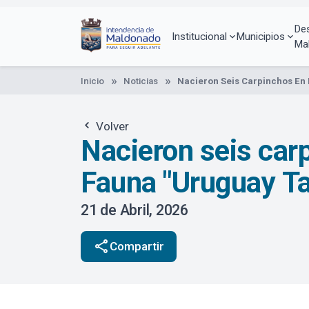
Pasar
al
De
contenido
Institucional
Municipios
Ma
principal
Inicio
Noticias
Nacieron Seis Carpinchos En 
Volver
Nacieron seis carp
Fauna "Uruguay Ta
21 de Abril, 2026
share
Compartir