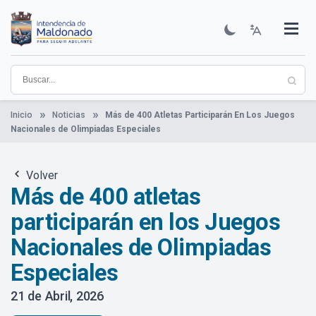
Pasar
al
contenido
Institucional
Municipios
Descubre Maldonado
Comunicación
Servicios
Guía De Trámites
Ver Noticias
principal
Inicio
Noticias
Más de 400 Atletas Participarán En Los Juegos
Nacionales de Olimpiadas Especiales
Volver
Más de 400 atletas
participarán en los Juegos
Nacionales de Olimpiadas
Especiales
21 de Abril, 2026