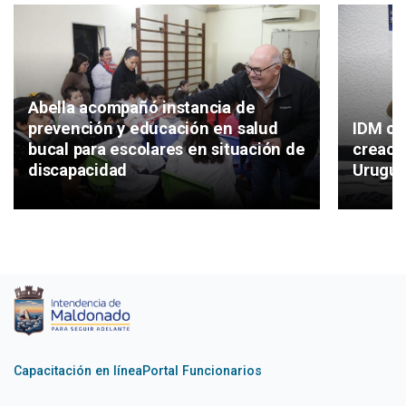
Abella acompañó instancia de
IDM co
prevención y educación en salud
creaci
bucal para escolares en situación de
Urugu
discapacidad
Capacitación en línea
Portal Funcionarios