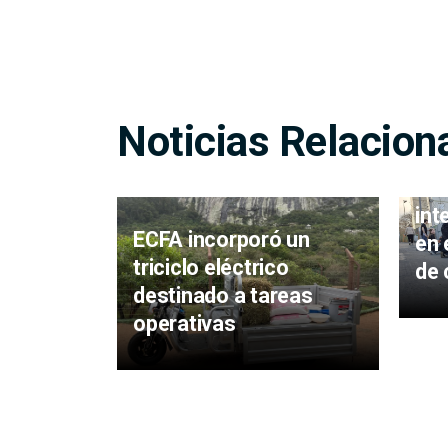
Noticias Relacion
Est
int
ECFA incorporó un
en 
triciclo eléctrico
de 
destinado a tareas
operativas