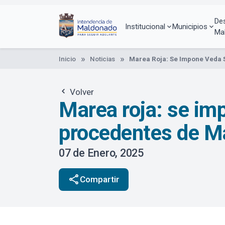
Pasar
al
De
contenido
Institucional
Municipios
Ma
principal
Inicio
Noticias
Marea Roja: Se Impone Veda 
Volver
Marea roja: se im
procedentes de M
07 de Enero, 2025
share
Compartir