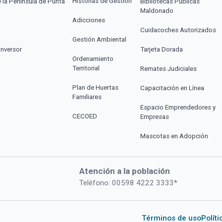
Historias de Gestión
e la Península de Punta
Bibliotecas Públicas
Maldonado
Adicciones
Cuidacoches Autorizados
Gestión Ambiental
Inversor
Tarjeta Dorada
Ordenamiento
Territorial
Remates Judiciales
Plan de Huertas
Capacitación en Línea
Familiares
Espacio Emprendedores y
CECOED
Empresas
Mascotas en Adopción
Atención a la población
Teléfono: 00598 4222 3333*
Términos de uso
Polít