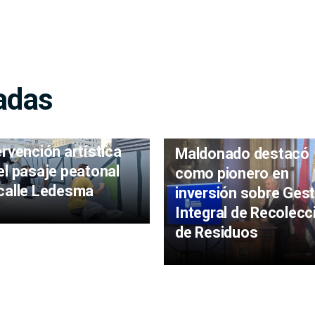
adas
udiantes realizaron
ervención artística
Maldonado destacó
el pasaje peatonal
como pionero en
calle Ledesma
inversión sobre Gest
Integral de Recolecc
de Residuos