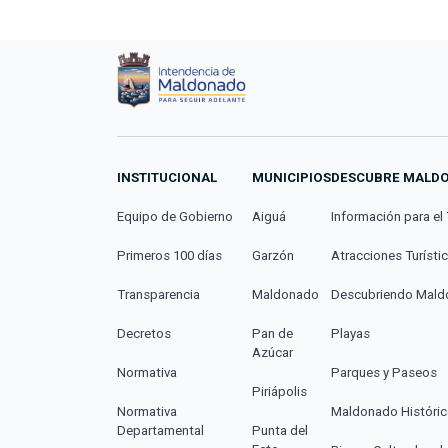
INSTITUCIONAL
MUNICIPIOS
DESCUBRE MALD
Equipo de Gobierno
Aiguá
Información para el 
Primeros 100 días
Garzón
Atracciones Turísti
Transparencia
Maldonado
Descubriendo Mal
Decretos
Pan de
Playas
Azúcar
Normativa
Parques y Paseos
Piriápolis
Normativa
Maldonado Históri
Departamental
Punta del