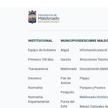
INSTITUCIONAL
MUNICIPIOS
DESCUBRE MALD
Equipo de Gobierno
Aiguá
Información para el 
Primeros 100 días
Garzón
Atracciones Turísti
Transparencia
Maldonado
Descubriendo Mal
Decretos
Pan de
Playas
Azúcar
Normativa
Parques y Paseos
Piriápolis
Normativa
Maldonado Históri
Departamental
Punta del
Este
Bienes Culturales d