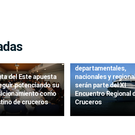
adas
Autoridades
departamentales,
ta del Este apuesta
nacionales y regiona
eguir potenciando su
serán parte del XI
sicionamiento como
Encuentro Regional 
tino de cruceros
Cruceros