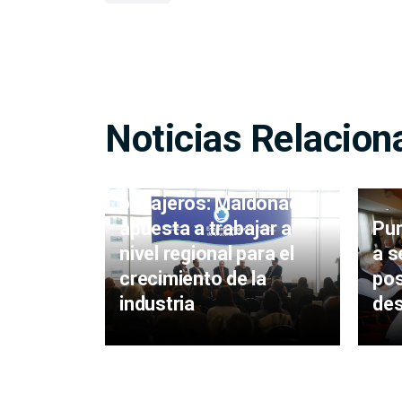
Noticias Relacion
Más cruceros y más
pasajeros: Maldonado
apuesta a trabajar a
Pun
nivel regional para el
a s
crecimiento de la
po
industria
des