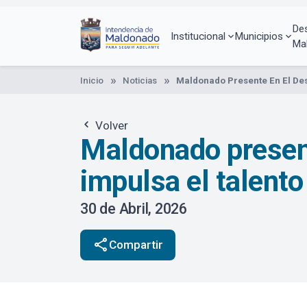
Pasar
al
De
contenido
Institucional
Municipios
Ma
principal
Inicio
Noticias
Maldonado Presente En El Des
Volver
Maldonado presen
impulsa el talento
30 de Abril, 2026
share
Compartir