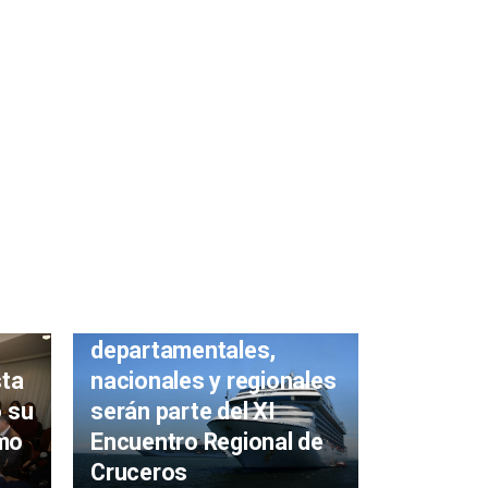
Maldona
Autoridades
marcha 
departamentales,
sta
Observa
nacionales y regionales
o su
Económic
serán parte del XI
mo
para for
Encuentro Regional de
de decis
Cruceros