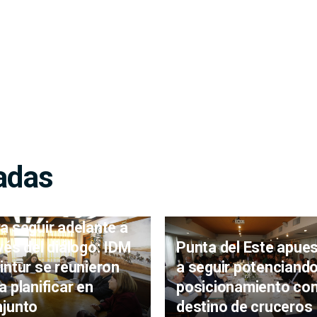
adas
a seguir adelante a
vés del diálogo: IDM
Punta del Este apue
intur se reunieron
a seguir potenciand
a planificar en
posicionamiento co
junto
destino de cruceros