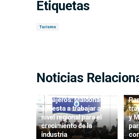
Etiquetas
Turismo
Noticias Relacion
Más cruceros y más
pasajeros: Maldonado
Par
apuesta a trabajar a
tra
nivel regional para el
y M
crecimiento de la
par
industria
con