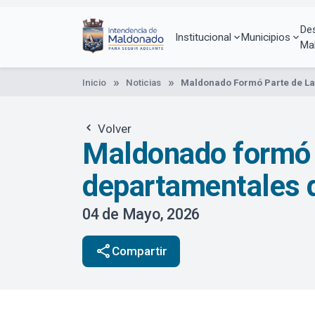
Pasar
al
De
contenido
Institucional
Municipios
Ma
principal
Inicio
Noticias
Maldonado Formó Parte de La
Volver
Maldonado formó p
departamentales 
04 de Mayo, 2026
share
Compartir