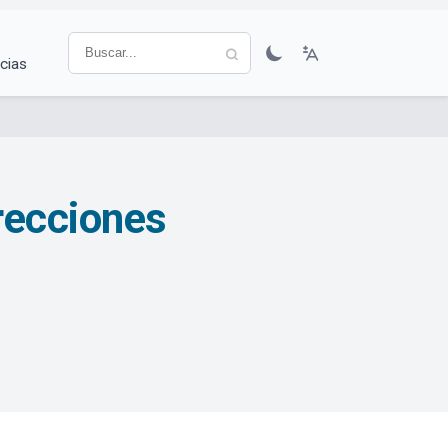
cias
recciones