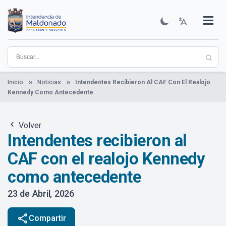
Pasar
al
contenido
Institucional
Municipios
Descubre Maldonado
Comunicación
Servicios
Guía De Trámites
Ver Noticias
principal
Inicio
Noticias
Intendentes Recibieron Al CAF Con El Realojo
Kennedy Como Antecedente
Volver
Intendentes recibieron al
CAF con el realojo Kennedy
como antecedente
23 de Abril, 2026
share
Compartir