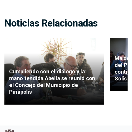
Noticias Relacionadas
Maldon
del Pla
Cumpliendo con el diálogo y la
continu
mano tendida Abella se reunió con
Solís 
el Concejo del Municipio de
Piriápolis