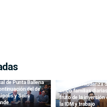
adas
ldonado avanza en
elaboración del Plan
Realojo Los Eucalipt
al de Punta Ballena
comenzó mudanza 
ontinuación del de
cinco familias diaria
iápolis y Solís
fruto de la inversión
ande
la IDM y trabajo