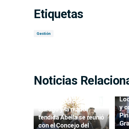
Etiquetas
Gestión
Noticias Relacion
Ma
la 
Loc
Cumpliendo con el
y c
diálogo y la mano
Pir
tendida Abella se reunió
Gr
con el Concejo del