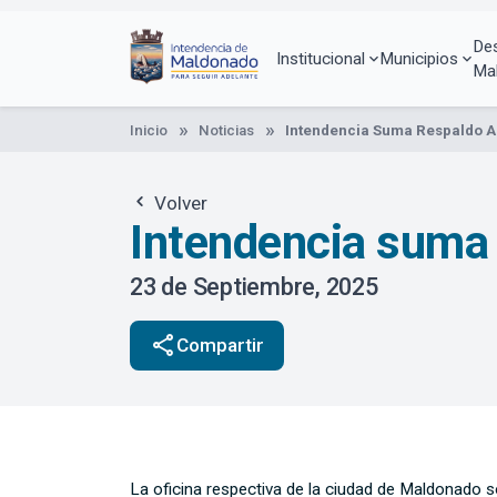
Pasar
al
De
contenido
Institucional
Municipios
Ma
principal
Inicio
Noticias
Intendencia Suma Respaldo Al
Volver
Intendencia suma r
23 de Septiembre, 2025
share
Compartir
La oficina respectiva de la ciudad de Maldonado s