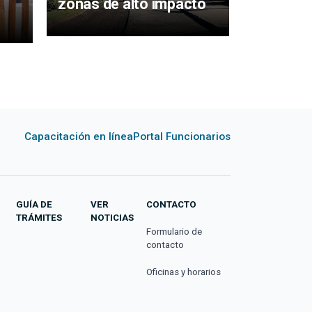
zonas de alto impacto
territori
Capacitación en línea
Portal Funcionarios
GUÍA DE
VER
CONTACTO
TRÁMITES
NOTICIAS
Formulario de
contacto
Oficinas y horarios