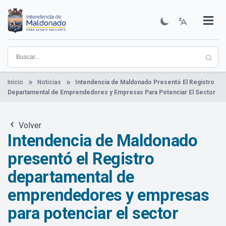
Pasar
al
contenido
Institucional
Municipios
Descubre Maldonado
Comunicación
Servicios
Guía De Trámites
Ver Noticias
principal
Inicio
Noticias
Intendencia de Maldonado Presentó El Registro
Departamental de Emprendedores y Empresas Para Potenciar El Sector
Volver
Intendencia de Maldonado
presentó el Registro
departamental de
emprendedores y empresas
para potenciar el sector