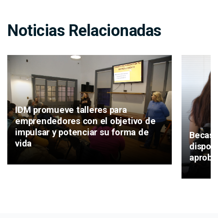
Noticias Relacionadas
IDM promueve talleres para
emprendedores con el objetivo de
impulsar y potenciar su forma de
Becas T
vida
disponi
aproba