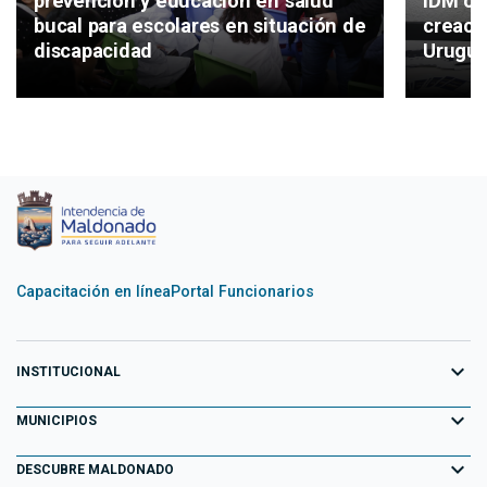
IDM co
prevención y educación en salud
creaci
bucal para escolares en situación de
Urugu
discapacidad
Capacitación en línea
Portal Funcionarios
expand_more
INSTITUCIONAL
expand_more
Equipo de Gobierno
MUNICIPIOS
Primeros 100 días
expand_more
Aiguá
DESCUBRE MALDONADO