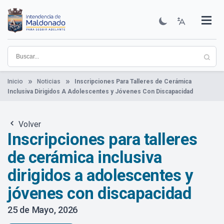
Pasar
al
contenido
Institucional
Municipios
Descubre Maldonado
Comunicación
Servicios
Guía De Trámites
Ver Noticias
principal
Inicio
Noticias
Inscripciones Para Talleres de Cerámica
Inclusiva Dirigidos A Adolescentes y Jóvenes Con Discapacidad
Volver
Inscripciones para talleres
de cerámica inclusiva
dirigidos a adolescentes y
jóvenes con discapacidad
25 de Mayo, 2026