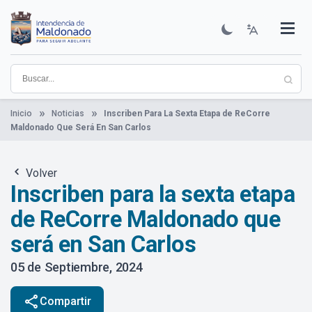
Pasar
al
contenido
Institucional
Municipios
Descubre Maldonado
Comunicación
Servicios
Guía De Trámites
Ver Noticias
principal
Inicio
Noticias
Inscriben Para La Sexta Etapa de ReCorre
Maldonado Que Será En San Carlos
Volver
Inscriben para la sexta etapa
de ReCorre Maldonado que
será en San Carlos
05 de Septiembre, 2024
share
Compartir