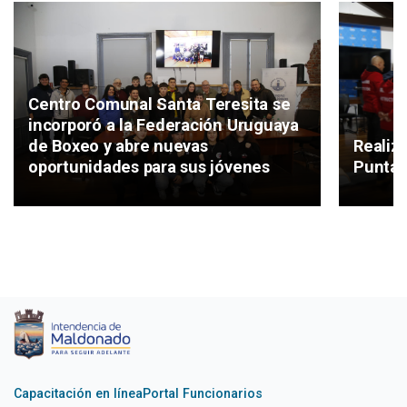
Centro Comunal Santa Teresita se
incorporó a la Federación Uruguaya
de Boxeo y abre nuevas
Realiz
oportunidades para sus jóvenes
Punta 
Capacitación en línea
Portal Funcionarios