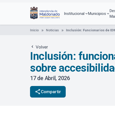
Pasar
al
De
contenido
Institucional
Municipios
Ma
principal
Inicio
Noticias
Inclusión: Funcionarios de I
Volver
Inclusión: funcio
sobre accesibilid
17 de Abril, 2026
share
Compartir