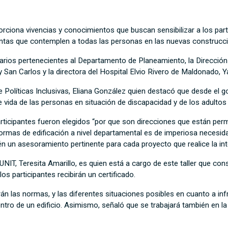
porciona vivencias y conocimientos que buscan sensibilizar a los part
ientas que contemplen a todas las personas en las nuevas construcc
ios pertenecientes al Departamento de Planeamiento, la Dirección de 
San Carlos y la directora del Hospital Elvio Rivero de Maldonado, 
de Políticas Inclusivas, Eliana González quien destacó que desde el
e vida de las personas en situación de discapacidad y de los adulto
rticipantes fueron elegidos “por que son direcciones que están per
ormas de edificación a nivel departamental es de imperiosa necesida
én un asesoramiento pertinente para cada proyecto que realice la in
NIT, Teresita Amarillo, es quien está a cargo de este taller que cons
los participantes recibirán un certificado.
zarán las normas, y las diferentes situaciones posibles en cuanto a i
tro de un edificio. Asimismo, señaló que se trabajará también en la h