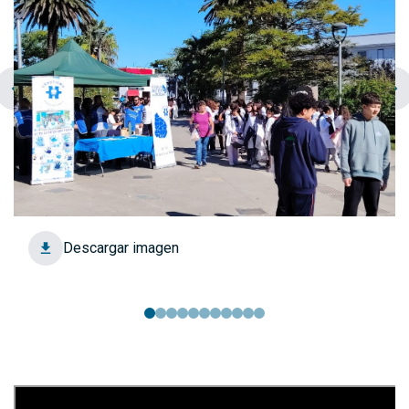
chevron_left
navigate_next
Descargar imagen