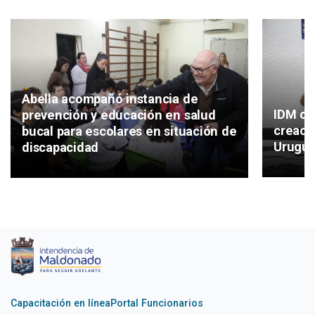
Abella acompañó instancia de
IDM co
prevención y educación en salud
creaci
bucal para escolares en situación de
Urugu
discapacidad
Capacitación en línea
Portal Funcionarios