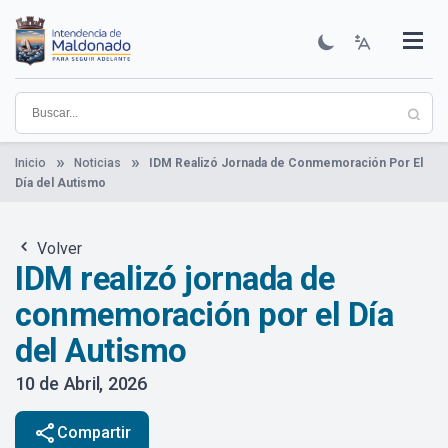
Pasar
al
contenido
Institucional
Municipios
Descubre Maldonado
Comunicación
Servicios
Guía De Trámites
Ver Noticias
principal
Inicio
Noticias
IDM Realizó Jornada de Conmemoración Por El
Día del Autismo
Volver
IDM realizó jornada de
conmemoración por el Día
del Autismo
10 de Abril, 2026
share
Compartir