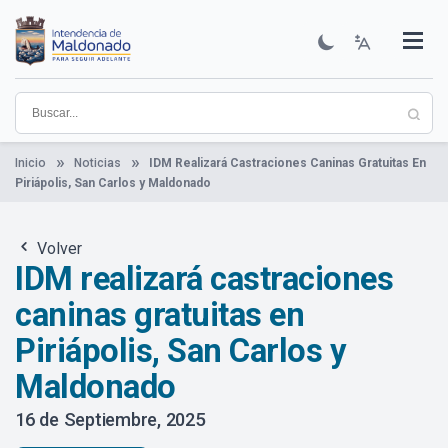
Pasar
al
contenido
Institucional
Municipios
Descubre Maldonado
Comunicación
Servicios
Guía De Trámites
Ver Noticias
principal
Inicio
Noticias
IDM Realizará Castraciones Caninas Gratuitas En
Piriápolis, San Carlos y Maldonado
Volver
IDM realizará castraciones
caninas gratuitas en
Piriápolis, San Carlos y
Maldonado
16 de Septiembre, 2025