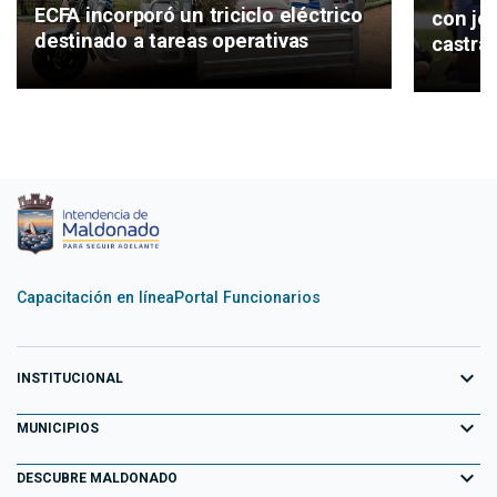
ECFA incorporó un triciclo eléctrico
con jo
destinado a tareas operativas
castrac
Capacitación en línea
Portal Funcionarios
expand_more
INSTITUCIONAL
expand_more
Equipo de Gobierno
MUNICIPIOS
Primeros 100 días
expand_more
Aiguá
DESCUBRE MALDONADO