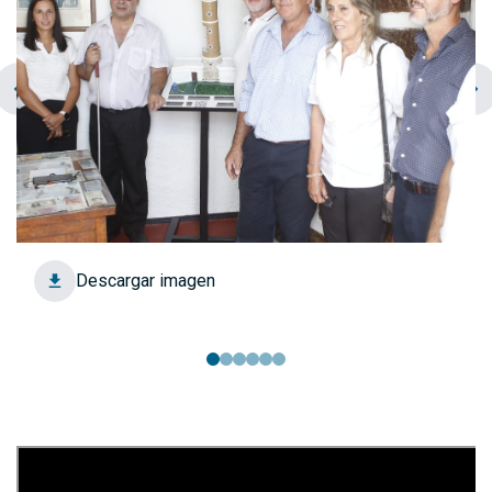
chevron_left
navigate_next
Descargar imagen