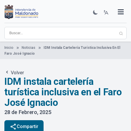
Pasar
al
contenido
Institucional
Municipios
Descubre Maldonado
Comunicación
Servicios
Guía De Trámites
Ver Noticias
principal
Inicio
Noticias
IDM Instala Cartelería Turística Inclusiva En El
Faro José Ignacio
Volver
IDM instala cartelería
turística inclusiva en el Faro
José Ignacio
28 de Febrero, 2025
share
Compartir