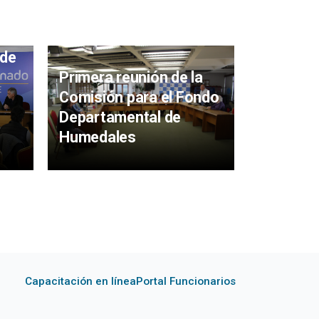
Laguna d
 de
continúa
Primera reunión de la
bajar el 
Comisión para el Fondo
avanzar 
Departamental de
Leandro
Humedales
Capacitación en línea
Portal Funcionarios