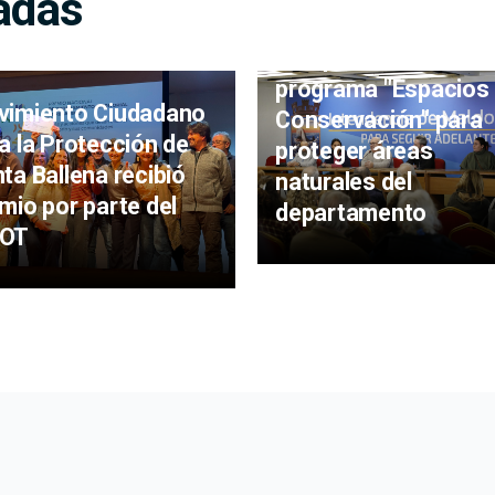
adas
IDM presentó el
programa "Espacios
imiento Ciudadano
Conservación" para
a la Protección de
proteger áreas
ta Ballena recibió
naturales del
mio por parte del
departamento
OT