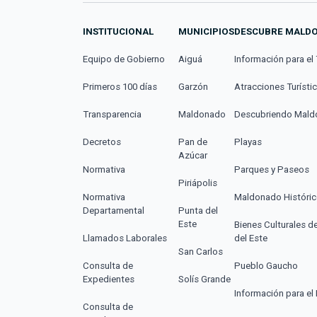
INSTITUCIONAL
MUNICIPIOS
DESCUBRE MALD
Equipo de Gobierno
Aiguá
Información para el 
Primeros 100 días
Garzón
Atracciones Turísti
Transparencia
Maldonado
Descubriendo Mal
Decretos
Pan de
Playas
Azúcar
Normativa
Parques y Paseos
Piriápolis
Normativa
Maldonado Históri
Departamental
Punta del
Este
Bienes Culturales d
Llamados Laborales
del Este
San Carlos
Consulta de
Pueblo Gaucho
Expedientes
Solís Grande
Información para el 
Consulta de