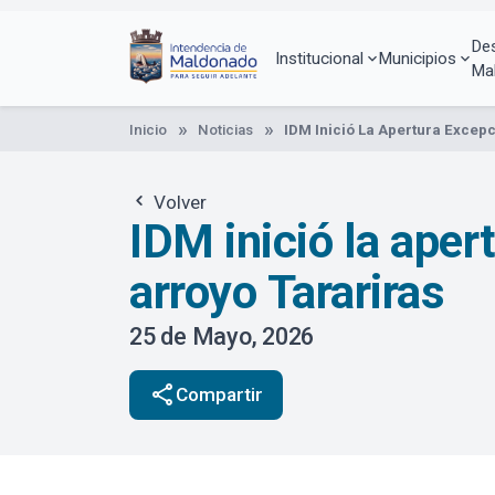
Pasar
al
De
contenido
Institucional
Municipios
Ma
principal
Inicio
Noticias
IDM Inició La Apertura Excep
Volver
IDM inició la ape
arroyo Tarariras
25 de Mayo, 2026
share
Compartir