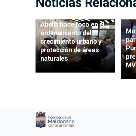
Noticias Relacion
Abella hace foco en el
Mov
ordenamiento del
par
crecimiento urbano y
Pun
protección de áreas
pre
naturales
MV