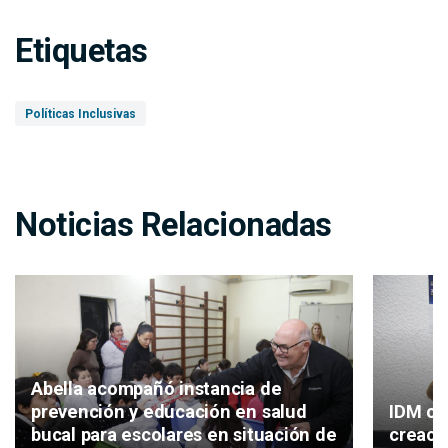
Etiquetas
Políticas Inclusivas
Noticias Relacionadas
Abella acompañó instancia de
IDM co
prevención y educación en salud
creaci
bucal para escolares en situación de