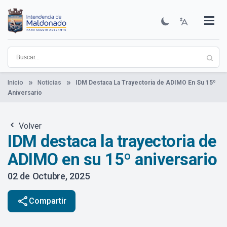
Pasar
al
contenido
Institucional
Municipios
Descubre Maldonado
Comunicación
Servicios
Guía De Trámites
Ver Noticias
principal
Inicio
Noticias
IDM Destaca La Trayectoria de ADIMO En Su 15º
Aniversario
Volver
IDM destaca la trayectoria de
ADIMO en su 15º aniversario
02 de Octubre, 2025
share
Compartir