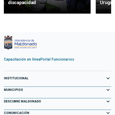
Urugu
discapacidad
Capacitación en línea
Portal Funcionarios
expand_more
INSTITUCIONAL
expand_more
Equipo de Gobierno
MUNICIPIOS
Primeros 100 días
expand_more
Aiguá
DESCUBRE MALDONADO
Transparencia
Garzón
expand_more
Información para el Turista
COMUNICACIÓN