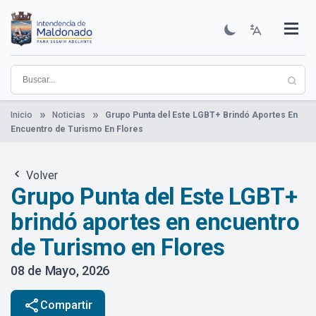
Pasar
al
contenido
Institucional
Municipios
Descubre Maldonado
Comunicación
Servicios
Guía De Trámites
Ver Noticias
principal
Inicio
Noticias
Grupo Punta del Este LGBT+ Brindó Aportes En
Encuentro de Turismo En Flores
Volver
Grupo Punta del Este LGBT+
brindó aportes en encuentro
de Turismo en Flores
08 de Mayo, 2026
share
Compartir