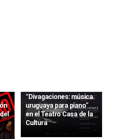
Javier Toledo presenta
“Divagaciones: música
uruguaya para piano”
ión
en el Teatro Casa de la
del
Sala Can
Cultura
música y
fin de s