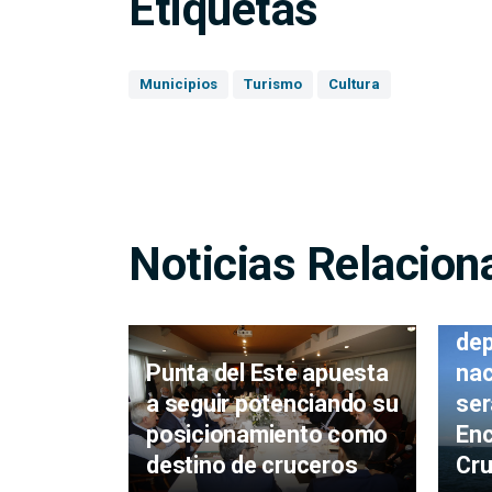
Etiquetas
Municipios
Turismo
Cultura
Noticias Relacion
Aut
dep
Punta del Este apuesta
nac
a seguir potenciando su
ser
posicionamiento como
Enc
destino de cruceros
Cr