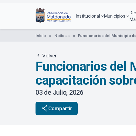
Pasar
al
De
contenido
Institucional
Municipios
Ma
principal
Inicio
Noticias
Funcionarios del Municipio d
Volver
Funcionarios del 
capacitación sobr
03 de Julio, 2026
share
Compartir