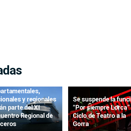
adas
oridades
artamentales,
Se suspende la func
ionales y regionales
“Por siempre Lorca” 
án parte del XI
Ciclo de Teatro a la
uentro Regional de
Gorra
uceros