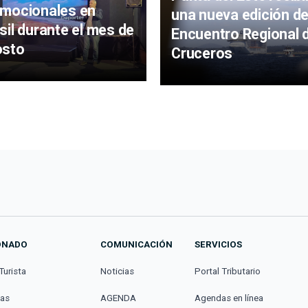
mocionales en
una nueva edición de
sil durante el mes de
Encuentro Regional 
osto
Cruceros
ONADO
COMUNICACIÓN
SERVICIOS
Turista
Noticias
Portal Tributario
cas
AGENDA
Agendas en línea