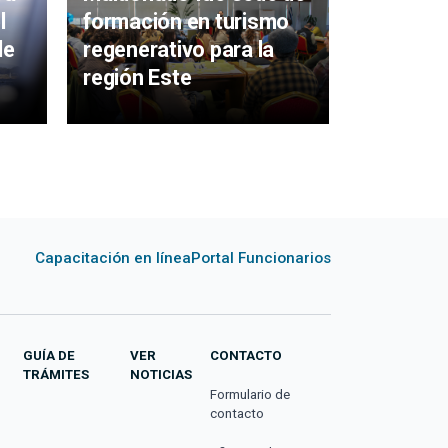
l
formación en turismo
para el 
de
regenerativo para la
región Este
Capacitación en línea
Portal Funcionarios
GUÍA DE
VER
CONTACTO
TRÁMITES
NOTICIAS
Formulario de
contacto