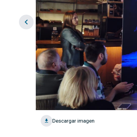
chevron_left
Descargar imagen