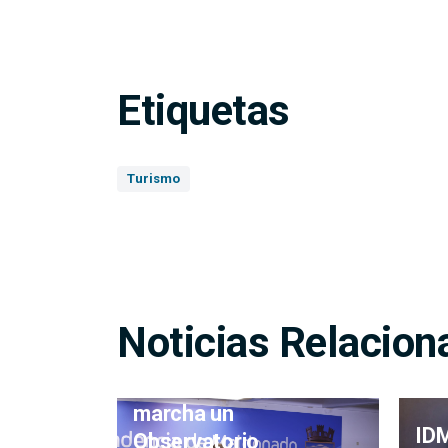
Etiquetas
Turismo
Noticias Relacion
Maldonado puso en
marcha un
IDM
Observatorio