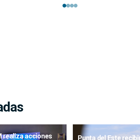
adas
 realiza acciones
Punta del Este recibi