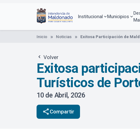
Pasar
al
De
contenido
Institucional
Municipios
Ma
principal
Inicio
Noticias
Exitosa Participación de Mald
Volver
Exitosa participa
Turísticos de Port
10 de Abril, 2026
share
Compartir