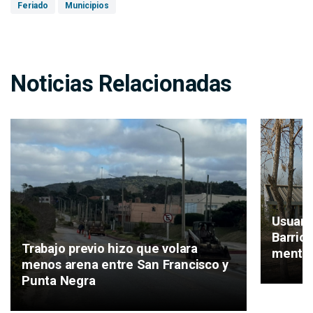
Feriado
Municipios
Noticias Relacionadas
Usuari
Barrio
Trabajo previo hizo que volara
mental
menos arena entre San Francisco y
Punta Negra