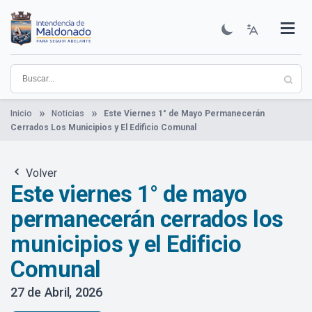
Pasar
al
contenido
Institucional
Municipios
Descubre Maldonado
Comunicación
Servicios
Guía De Trámites
Ver Noticias
principal
Inicio
Noticias
Este Viernes 1° de Mayo Permanecerán
Cerrados Los Municipios y El Edificio Comunal
Volver
Este viernes 1° de mayo
permanecerán cerrados los
municipios y el Edificio
Comunal
27 de Abril, 2026