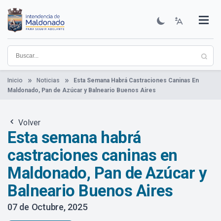
Pasar
al
contenido
Institucional
Municipios
Descubre Maldonado
Comunicación
Servicios
Guía De Trámites
Ver Noticias
principal
Inicio
Noticias
Esta Semana Habrá Castraciones Caninas En
Maldonado, Pan de Azúcar y Balneario Buenos Aires
Volver
Esta semana habrá
castraciones caninas en
Maldonado, Pan de Azúcar y
Balneario Buenos Aires
07 de Octubre, 2025