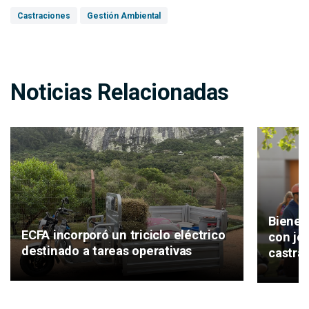
Castraciones
Gestión Ambiental
Noticias Relacionadas
Bienes
ECFA incorporó un triciclo eléctrico
con jo
destinado a tareas operativas
castrac