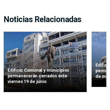
Noticias Relacionadas
Edific
Edificio Comunal y municipios
perman
permanecerán cerrados este
de ma
viernes 19 de junio