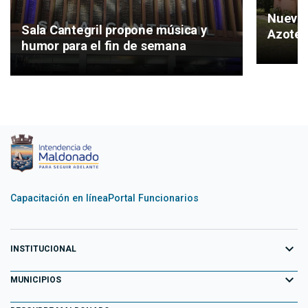
Nueva 
Sala Cantegril propone música y
Azotea
humor para el fin de semana
Capacitación en línea
Portal Funcionarios
expand_more
INSTITUCIONAL
expand_more
Equipo de Gobierno
MUNICIPIOS
Primeros 100 días
Aiguá