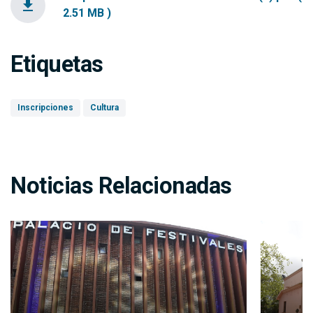
file_download
2.51 MB )
Etiquetas
Inscripciones
Cultura
Noticias Relacionadas