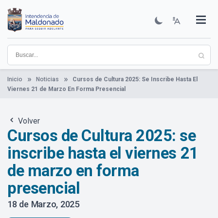
Pasar
al
contenido
Institucional
Municipios
Descubre Maldonado
Comunicación
Servicios
Guía De Trámites
Ver Noticias
principal
Inicio
Noticias
Cursos de Cultura 2025: Se Inscribe Hasta El
Viernes 21 de Marzo En Forma Presencial
Volver
Cursos de Cultura 2025: se
inscribe hasta el viernes 21
de marzo en forma
presencial
18 de Marzo, 2025