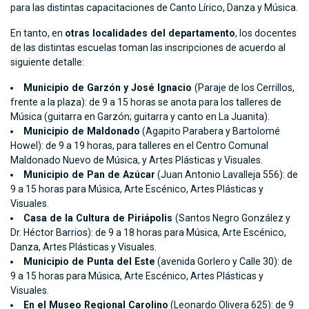
para las distintas capacitaciones de Canto Lírico, Danza y Música.
En tanto, en
otras localidades del departamento
, los docentes
de las distintas escuelas toman las inscripciones de acuerdo al
siguiente detalle:
Municipio de Garzón y José Ignacio
(Paraje de los Cerrillos,
frente a la plaza): de 9 a 15 horas se anota para los talleres de
Música (guitarra en Garzón; guitarra y canto en La Juanita).
Municipio de Maldonado
(Agapito Parabera y Bartolomé
Howel): de 9 a 19 horas, para talleres en el Centro Comunal
Maldonado Nuevo de Música, y Artes Plásticas y Visuales.
Municipio de Pan de Azúcar
(Juan Antonio Lavalleja 556): de
9 a 15 horas para Música, Arte Escénico, Artes Plásticas y
Visuales.
Casa de la Cultura de Piriápolis
(Santos Negro González y
Dr. Héctor Barrios): de 9 a 18 horas para Música, Arte Escénico,
Danza, Artes Plásticas y Visuales.
Municipio de Punta del Este
(avenida Gorlero y Calle 30): de
9 a 15 horas para Música, Arte Escénico, Artes Plásticas y
Visuales.
En el Museo Regional Carolino
(Leonardo Olivera 625): de 9