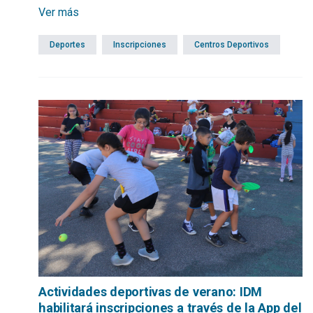
para las actividades de verano que se desarrollarán tanto
Ver más
en el Campus de Maldonado como en la ciudad de San
Carlos. En tanto, para concurrir a los centros deportivos
Deportes
Inscripciones
Centros Deportivos
municipales de Piriápolis, Pan de Azúcar y Cerro Pelado se
comunica que las afiliaciones se harán desde el 15 de
diciembre.
Actividades deportivas de verano: IDM
habilitará inscripciones a través de la App del