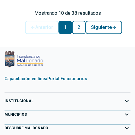
Mostrando 10 de 38 resultados
Anterior
1
2
Siguiente
Capacitación en línea
Portal Funcionarios
expand_more
INSTITUCIONAL
expand_more
Equipo de Gobierno
MUNICIPIOS
Primeros 100 días
expand_more
Aiguá
DESCUBRE MALDONADO