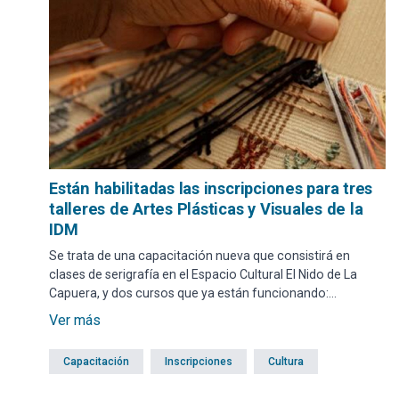
Están habilitadas las inscripciones para tres
talleres de Artes Plásticas y Visuales de la
IDM
Se trata de una capacitación nueva que consistirá en
clases de serigrafía en el Espacio Cultural El Nido de La
Capuera, y dos cursos que ya están funcionando:
introducción al telar indígena y técnicas mixtas en el
Ver más
Centro Comunal Las Flores (Solís Grande), además del
taller de expresión artística en la Biblioteca Kennedy
Capacitación
Inscripciones
Cultura
Cultura Feliz (Maldonado).