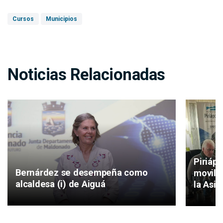
Cursos
Municipios
Noticias Relacionadas
Piriáp
Bernárdez se desempeña como
movilid
alcaldesa (i) de Aiguá
la Asis