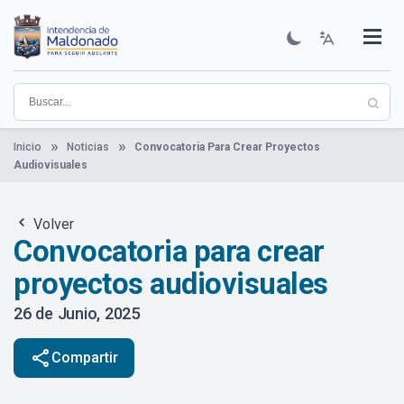
Pasar
al
contenido
Institucional
Municipios
Descubre Maldonado
Comunicación
Servicios
Guía De Trámites
Ver Noticias
principal
Inicio
Noticias
Convocatoria Para Crear Proyectos
Audiovisuales
Volver
Convocatoria para crear
proyectos audiovisuales
26 de Junio, 2025
share
Compartir