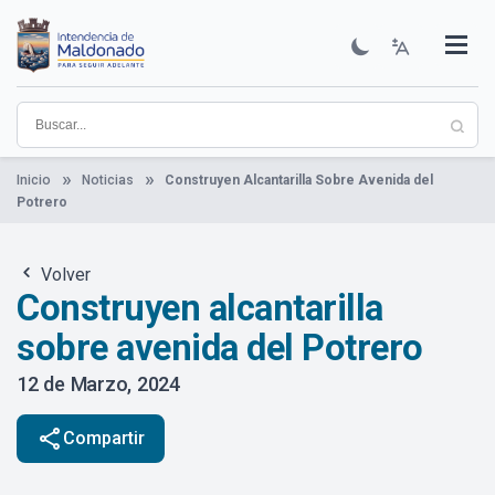
Pasar
al
contenido
Institucional
Municipios
Descubre Maldonado
Comunicación
Servicios
Guía De Trámites
Ver Noticias
principal
Inicio
Noticias
Construyen Alcantarilla Sobre Avenida del
Potrero
Volver
Construyen alcantarilla
sobre avenida del Potrero
12 de Marzo, 2024
share
Compartir