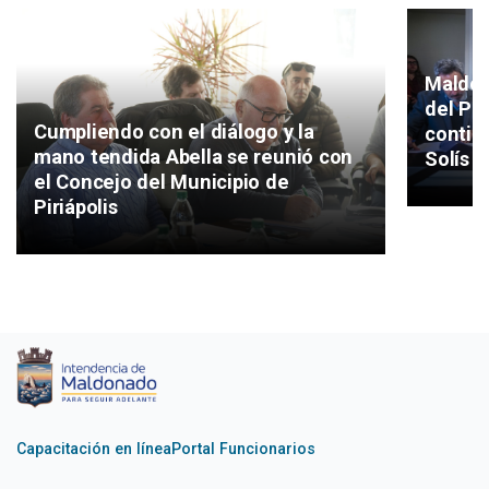
Maldon
del Pla
Cumpliendo con el diálogo y la
continu
mano tendida Abella se reunió con
Solís 
el Concejo del Municipio de
Piriápolis
Capacitación en línea
Portal Funcionarios