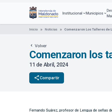
Pasar
al
De
contenido
Institucional
Municipios
Ma
principal
Inicio
Noticias
Comenzaron Los Talleres de 
Volver
Comenzaron los ta
11 de Abril, 2024
share
Compartir
Fernando Suárez, profesor de Lengua de señas de l