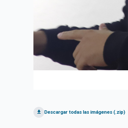
argar imagen
Descargar todas las imágenes (.zip)