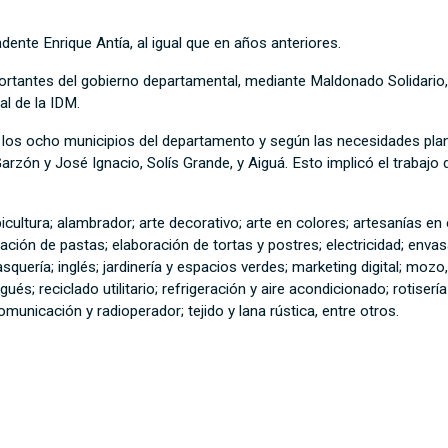
ndente Enrique Antía, al igual que en años anteriores.
ortantes del gobierno departamental, mediante Maldonado Solidario, 
al de la IDM.
los ocho municipios del departamento y según las necesidades plant
Garzón y José Ignacio, Solís Grande, y Aiguá. Esto implicó el trabajo
cultura; alambrador; arte decorativo; arte en colores; artesanías en 
ión de pastas; elaboración de tortas y postres; electricidad; envasado
uería; inglés; jardinería y espacios verdes; marketing digital; mozo,
ugués; reciclado utilitario; refrigeración y aire acondicionado; rotise
comunicación y radioperador; tejido y lana rústica, entre otros.