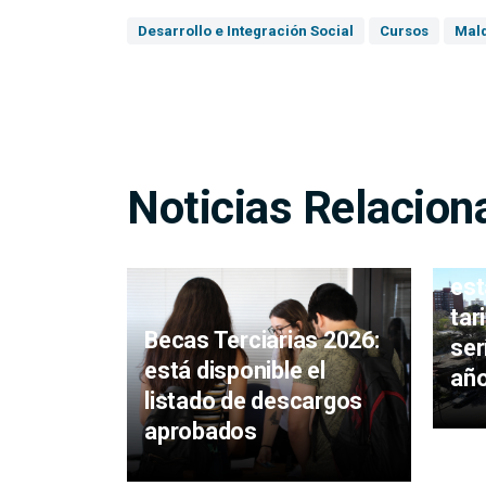
Desarrollo e Integración Social
Cursos
Mald
Noticias Relacion
Pue
est
tar
Becas Terciarias 2026:
ser
está disponible el
añ
listado de descargos
aprobados