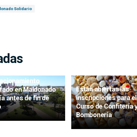
onado Solidario
adas
sta en marcha de
acionamiento
Están abiertas las
ifado en Maldonado
inscripciones para el
ía antes de fin de
Curso de Confitería 
o
Bombonería