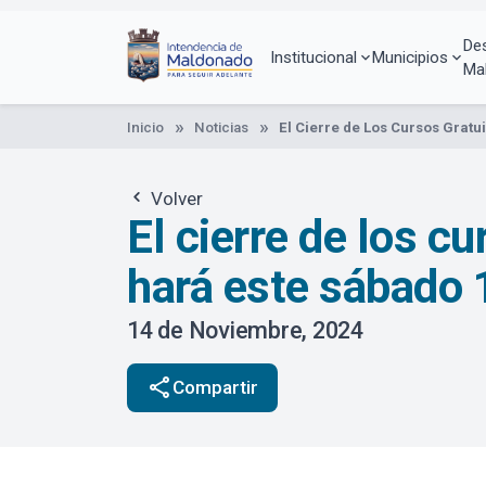
Pasar
al
De
contenido
Institucional
Municipios
Ma
principal
Inicio
Noticias
El Cierre de Los Cursos Grat
Volver
El cierre de los c
hará este sábado 
14 de Noviembre, 2024
share
Compartir