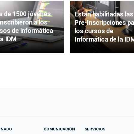
 de 1500 jóvenes
Están habilitadas las
inscribieron a los
Pre-Inscripciones p
sos de informática
los cursos de
la IDM
Informática de la ID
ONADO
COMUNICACIÓN
SERVICIOS