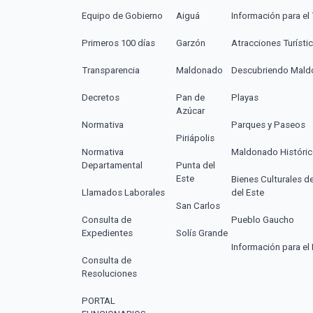
Equipo de Gobierno
Aiguá
Información para el 
Primeros 100 días
Garzón
Atracciones Turísti
Transparencia
Maldonado
Descubriendo Mal
Decretos
Pan de
Playas
Azúcar
Normativa
Parques y Paseos
Piriápolis
Normativa
Maldonado Históri
Departamental
Punta del
Este
Bienes Culturales d
Llamados Laborales
del Este
San Carlos
Consulta de
Pueblo Gaucho
Expedientes
Solís Grande
Información para el 
Consulta de
Resoluciones
PORTAL