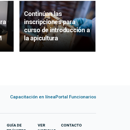
Continúan las
Inscripc
ara
inscripciones para
para cur
curso de introducción a
introduc
M
la apicultura
apicultu
Capacitación en línea
Portal Funcionarios
GUÍA DE
VER
CONTACTO