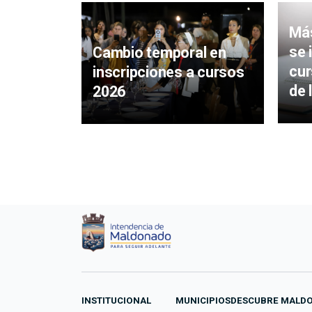
Más
se 
Cambio temporal en
cur
inscripciones a cursos
de 
2026
INSTITUCIONAL
MUNICIPIOS
DESCUBRE MALD