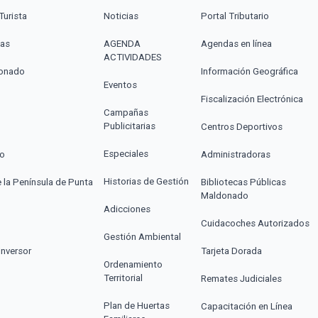
Turista
Noticias
Portal Tributario
cas
AGENDA
Agendas en línea
ACTIVIDADES
donado
Información Geográfica
Eventos
Fiscalización Electrónica
Campañas
Publicitarias
Centros Deportivos
Especiales
co
Administradoras
Historias de Gestión
e la Península de Punta
Bibliotecas Públicas
Maldonado
Adicciones
Cuidacoches Autorizados
Gestión Ambiental
Inversor
Tarjeta Dorada
Ordenamiento
Territorial
Remates Judiciales
Plan de Huertas
Capacitación en Línea