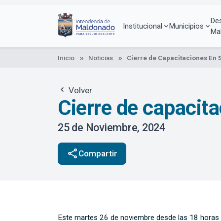
Pasar
al
De
contenido
Institucional
Municipios
Ma
principal
Inicio
Noticias
Cierre de Capacitaciones En 
Volver
Cierre de capacit
25 de Noviembre, 2024
share
Compartir
Este martes 26 de noviembre desde las 18 horas t