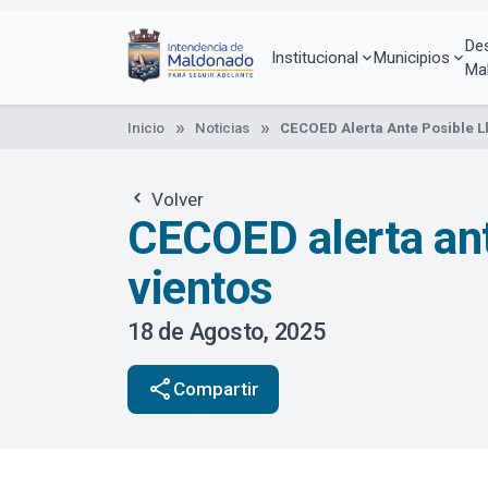
Pasar
al
De
contenido
Institucional
Municipios
Ma
principal
Inicio
Noticias
CECOED Alerta Ante Posible Ll
Volver
CECOED alerta ante
vientos
18 de Agosto, 2025
share
Compartir