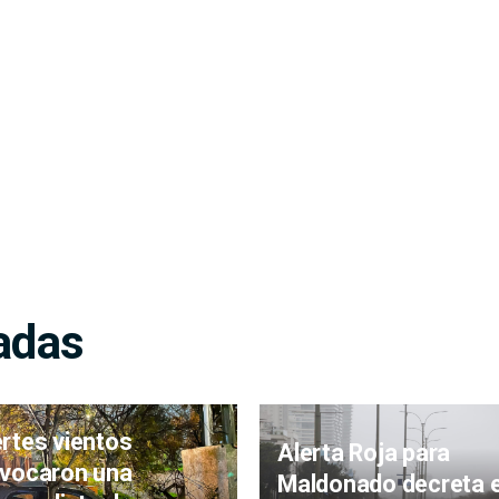
adas
rtes vientos
Alerta Roja para
vocaron una
Maldonado decreta e