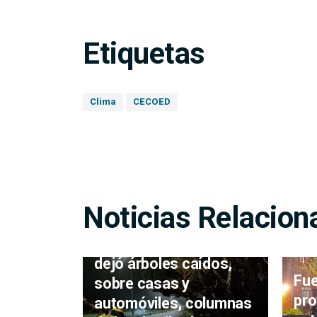
Etiquetas
Clima
CECOED
Noticias Relacion
Ciclón extratropical
dejó árboles caídos,
Fue
sobre casas y
pro
automóviles, columnas