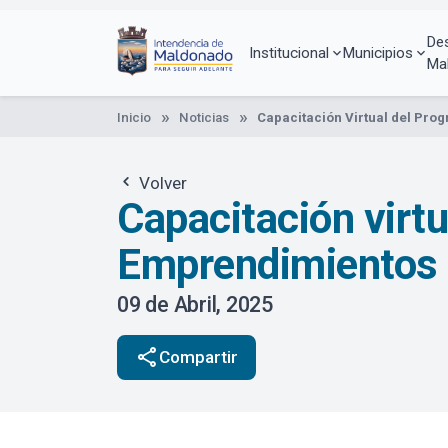
Pasar
al
De
contenido
Institucional
Municipios
Ma
principal
Inicio
Noticias
Capacitación Virtual del Pro
Volver
Capacitación virtu
Emprendimientos
09 de Abril, 2025
share
Compartir