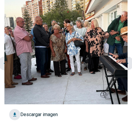
chevron_left
navigate_next
Descargar imagen