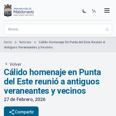
Pasar
al
contenido
Institucional
Municipios
Descubre Maldonado
Comunicación
Servicios
Guía De Trámites
Ver Noticias
principal
Inicio
Noticias
Cálido Homenaje En Punta del Este Reunió A
Antiguos Veraneantes y Vecinos
Volver
Cálido homenaje en Punta
del Este reunió a antiguos
veraneantes y vecinos
27 de Febrero, 2026
share
Compartir