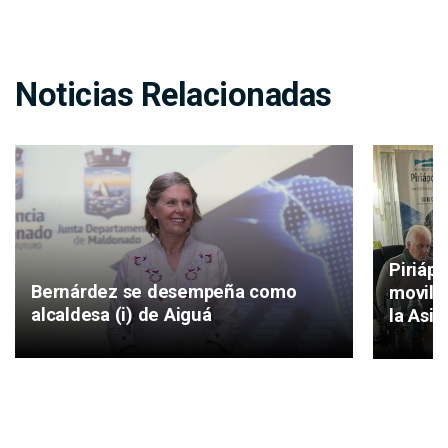
Noticias Relacionadas
Piriáp
Bernárdez se desempeña como
movilid
alcaldesa (i) de Aiguá
la Asis