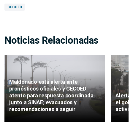
CECOED
Noticias Relacionadas
Maldonado está alerta ante
pronósticos oficiales y CECOED
atento para respuesta coordinada
Alerta
junto a SINAE; evacuados y
el gob
recomendaciones a seguir
activi