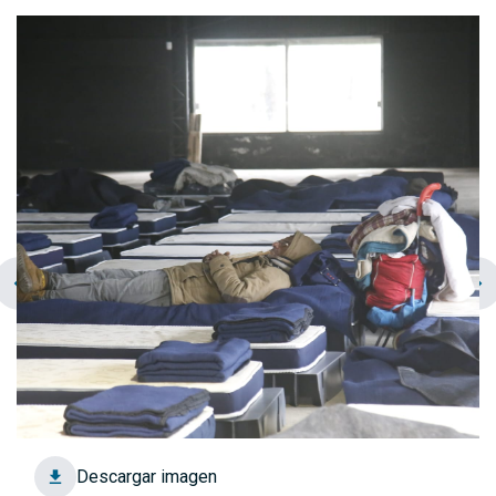
chevron_left
navigate_next
Descargar imagen