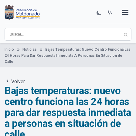
Pasar
al
contenido
Institucional
Municipios
Descubre Maldonado
Comunicación
Servicios
Guía De Trámites
Ver Noticias
principal
Inicio
Noticias
Bajas Temperaturas: Nuevo Centro Funciona Las
24 Horas Para Dar Respuesta Inmediata A Personas En Situación de
Calle
Volver
Bajas temperaturas: nuevo
centro funciona las 24 horas
para dar respuesta inmediata
a personas en situación de
calle