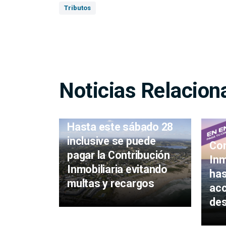
Tributos
Noticias Relacion
Hasta este sábado 28
inclusive se puede
Con
pagar la Contribución
Inm
Inmobiliaria evitando
has
multas y recargos
acc
de