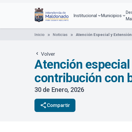
Pasar
al
De
contenido
Institucional
Municipios
Ma
principal
Inicio
Noticias
Atención Especial y Extensión
Volver
Atención especial 
contribución con 
30 de Enero, 2026
share
Compartir