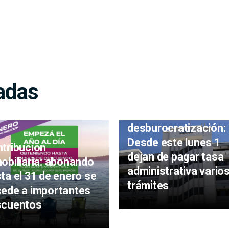
adas
Una apuesta a la
desburocratización:
Desde este lunes 1
tribución
dejan de pagar tasa
obiliaria: abonando
administrativa vario
ta el 31 de enero se
trámites
ede a importantes
scuentos