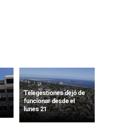
Lunes 30
culmina 
adherirs
Telegestiones dejó de
para Con
s
funcionar desde el
Inmobilia
lunes 21
Tributos