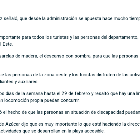
ez señaló, que desde la administración se apuesta hace mucho tiempo 
mportante para todos los turistas y las personas del departamento, 
 Este.
asarelas de madera, el descanso con sombra, para que las personas 
as personas de la zona oeste y los turistas disfruten de las activi
antes y auxiliares.
os días de la semana hasta el 29 de febrero y resaltó que hay una l
an locomoción propia puedan concurrir.
oró el hecho de que las personas en situación de discapacidad puedan 
de Azúcar dijo que es muy importante lo que está haciendo la direcci
tividades que se desarrollan en la playa accesible.