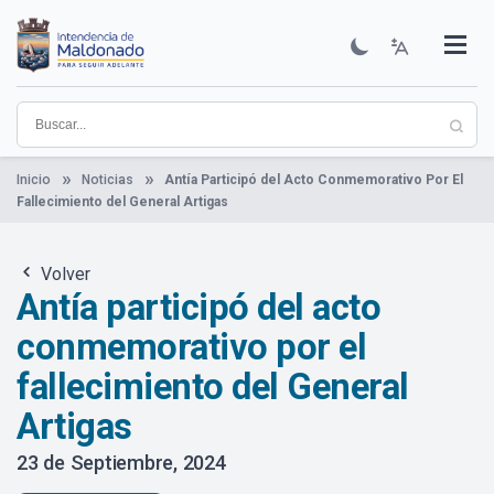
Pasar
al
contenido
Institucional
Municipios
Descubre Maldonado
Comunicación
Servicios
Guía De Trámites
Ver Noticias
principal
Inicio
Noticias
Antía Participó del Acto Conmemorativo Por El
Fallecimiento del General Artigas
Volver
Antía participó del acto
conmemorativo por el
fallecimiento del General
Artigas
23 de Septiembre, 2024