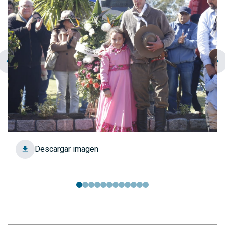
chevron_left
navigate_next
Descargar imagen