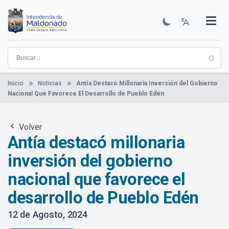
Pasar
al
contenido
Institucional
Municipios
Descubre Maldonado
Comunicación
Servicios
Guía De Trámites
Ver Noticias
principal
Inicio
Noticias
Antía Destacó Millonaria Inversión del Gobierno
Nacional Que Favorece El Desarrollo de Pueblo Edén
Volver
Antía destacó millonaria
inversión del gobierno
nacional que favorece el
desarrollo de Pueblo Edén
12 de Agosto, 2024