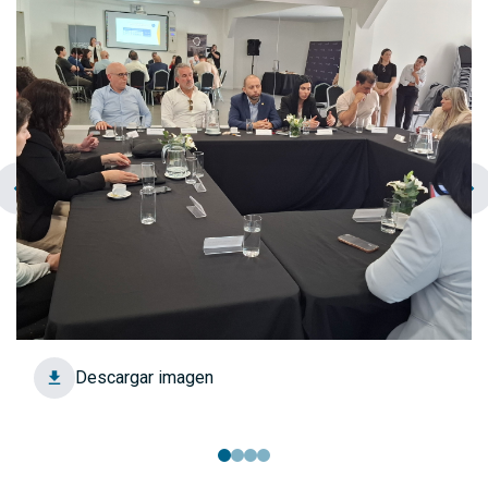
chevron_left
navigate_next
Descargar imagen