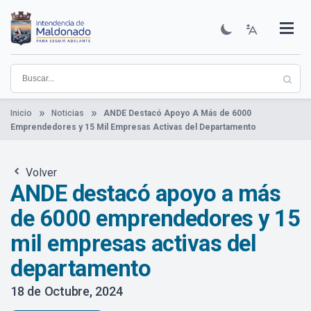
Pasar
al
contenido
Institucional
Municipios
Descubre Maldonado
Comunicación
Servicios
Guía De Trámites
Ver Noticias
principal
Inicio
Noticias
ANDE Destacó Apoyo A Más de 6000
Emprendedores y 15 Mil Empresas Activas del Departamento
Volver
ANDE destacó apoyo a más
de 6000 emprendedores y 15
mil empresas activas del
departamento
18 de Octubre, 2024