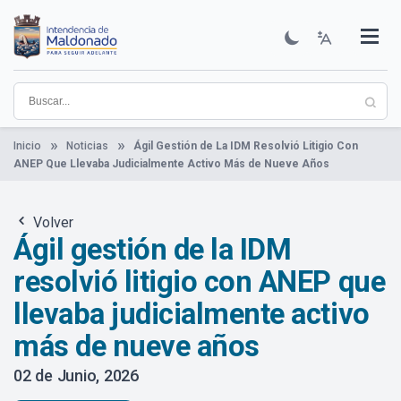
Pasar
al
contenido
Institucional
Municipios
Descubre Maldonado
Comunicación
Servicios
Guía De Trámites
Ver Noticias
principal
Inicio
Noticias
Ágil Gestión de La IDM Resolvió Litigio Con
ANEP Que Llevaba Judicialmente Activo Más de Nueve Años
Volver
Ágil gestión de la IDM
resolvió litigio con ANEP que
llevaba judicialmente activo
más de nueve años
02 de Junio, 2026