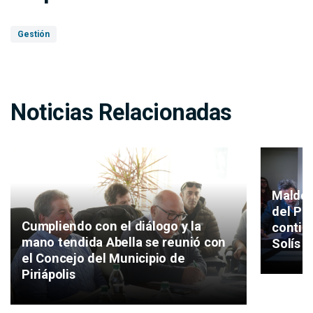
Gestión
Noticias Relacionadas
Maldon
del Pla
Cumpliendo con el diálogo y la
continu
mano tendida Abella se reunió con
Solís 
el Concejo del Municipio de
Piriápolis