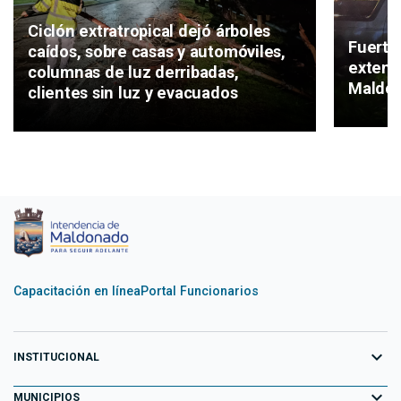
Ciclón extratropical dejó árboles
Fuerte
caídos, sobre casas y automóviles,
extensa
columnas de luz derribadas,
Maldo
clientes sin luz y evacuados
Capacitación en línea
Portal Funcionarios
expand_more
INSTITUCIONAL
expand_more
Equipo de Gobierno
MUNICIPIOS