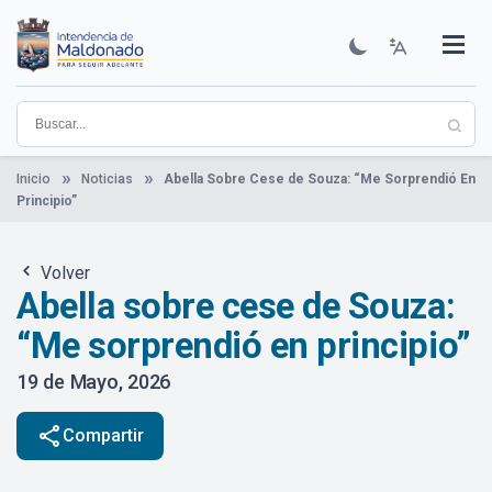
Pasar
al
contenido
Institucional
Municipios
Descubre Maldonado
Comunicación
Servicios
Guía De Trámites
Ver Noticias
principal
Inicio
Noticias
Abella Sobre Cese de Souza: “Me Sorprendió En
Principio”
Volver
Abella sobre cese de Souza:
“Me sorprendió en principio”
19 de Mayo, 2026
share
Compartir