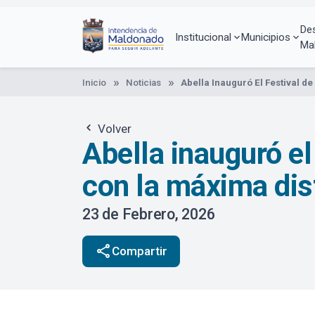
Pasar
al
De
contenido
Institucional
Municipios
Ma
principal
Inicio
Noticias
Abella Inauguró El Festival 
Volver
Abella inauguró e
con la máxima dis
23 de Febrero, 2026
share
Compartir