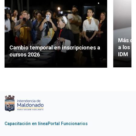
Más de
a los c
Cambio temporal en inscripciones a
IDM
cursos 2026
Capacitación en línea
Portal Funcionarios