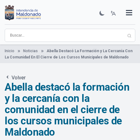
Pasar
al
contenido
Institucional
Municipios
Descubre Maldonado
Comunicación
Servicios
Guía De Trámites
Ver Noticias
principal
Inicio
Noticias
Abella Destacó La Formación y La Cercanía Con
La Comunidad En El Cierre de Los Cursos Municipales de Maldonado
Volver
Abella destacó la formación
y la cercanía con la
comunidad en el cierre de
los cursos municipales de
Maldonado