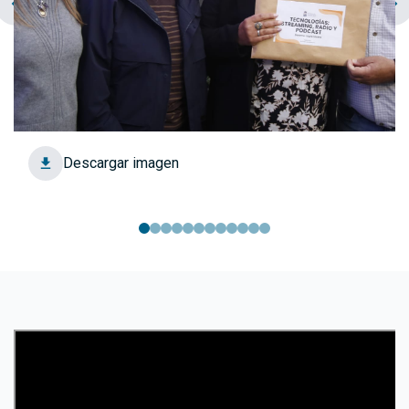
chevron_left
navigate_next
Descargar imagen