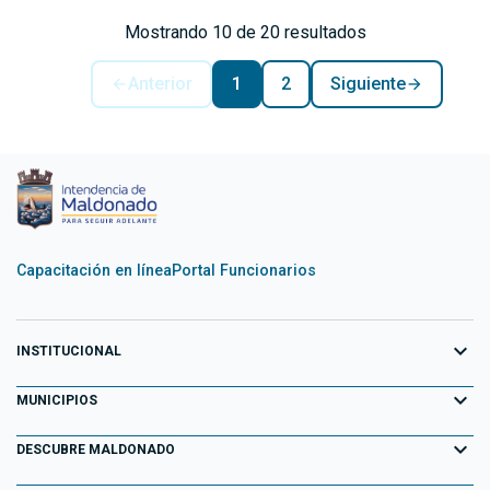
Mostrando 10 de 20 resultados
Anterior
1
2
Siguiente
Capacitación en línea
Portal Funcionarios
expand_more
INSTITUCIONAL
expand_more
Equipo de Gobierno
MUNICIPIOS
Primeros 100 días
expand_more
Aiguá
DESCUBRE MALDONADO
Transparencia
Garzón