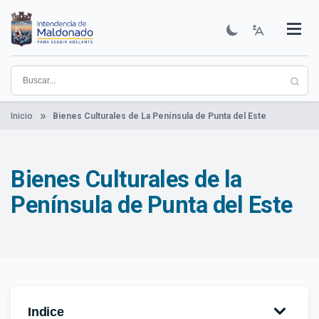
Pasar
al
contenido
Institucional
Municipios
Descubre Maldonado
Comunicación
Servicios
Guía De Trámites
Ver Noticias
principal
Inicio
Bienes Culturales de La Península de Punta del Este
Bienes Culturales de la
Península de Punta del Este
Indice