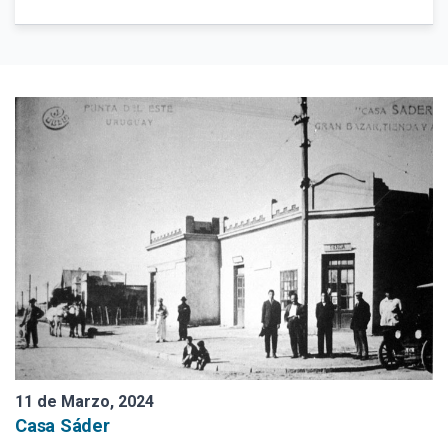
Turismo Náutico, Cruceros
Libro 4 Estaciones 2025
Aduana
Mapa Poster Bienes Culturales
Punta del Este. Somos tu destino
Batería San Fernando
Restaurante Los Caracoles
Playas
Muelle de Mailhos y Las Mesitas
11 de Marzo, 2024
Casa Sáder
La Onda