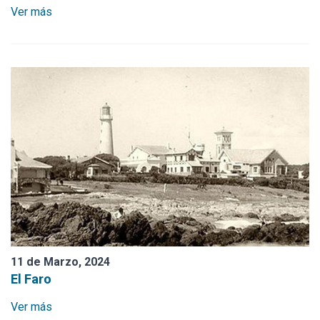
Ver más
Iglesia La Candelaria
Hotel y Cine España
Hotel Risso
Hotel La Cigale
Hotel Casino Nogaró
Hotel British House
Estación ANCAP
Estación de Trenes
Escuela Nº 5
11 de Marzo, 2024
El Faro
El Mejillón Bar
Ver más
Casa Sáder