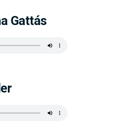
ha Gattás
der