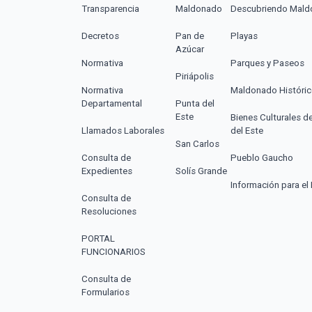
Transparencia
Maldonado
Descubriendo Mal
Decretos
Pan de
Playas
Azúcar
Normativa
Parques y Paseos
Piriápolis
Normativa
Maldonado Históri
Departamental
Punta del
Este
Bienes Culturales d
Llamados Laborales
del Este
San Carlos
Consulta de
Pueblo Gaucho
Expedientes
Solís Grande
Información para el 
Consulta de
Resoluciones
PORTAL
FUNCIONARIOS
Consulta de
Formularios