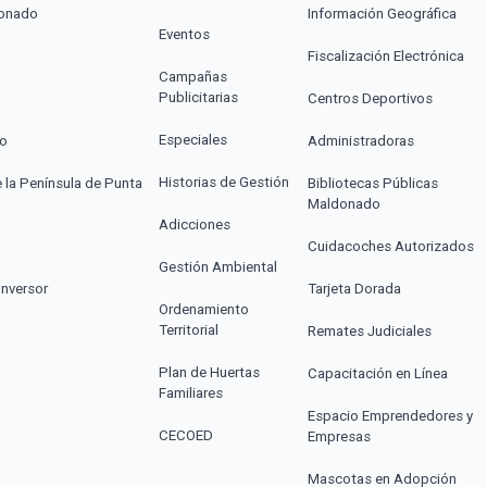
donado
Información Geográfica
Eventos
Fiscalización Electrónica
Campañas
Publicitarias
Centros Deportivos
Especiales
co
Administradoras
Historias de Gestión
e la Península de Punta
Bibliotecas Públicas
Maldonado
Adicciones
Cuidacoches Autorizados
Gestión Ambiental
Inversor
Tarjeta Dorada
Ordenamiento
Territorial
Remates Judiciales
Plan de Huertas
Capacitación en Línea
Familiares
Espacio Emprendedores y
CECOED
Empresas
Mascotas en Adopción