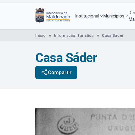
Pasar
al
De
contenido
Institucional
Municipios
Ma
principal
Inicio
Información Turística
Casa Sáder
Casa Sáder
share
Compartir