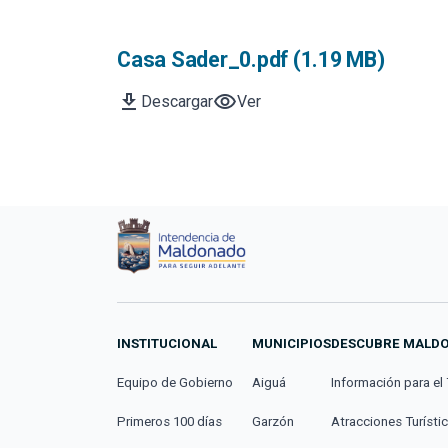
Casa Sader_0.pdf (1.19 MB)
download
visibility
Descargar
Ver
INSTITUCIONAL
MUNICIPIOS
DESCUBRE MALD
Equipo de Gobierno
Aiguá
Información para el 
Primeros 100 días
Garzón
Atracciones Turísti