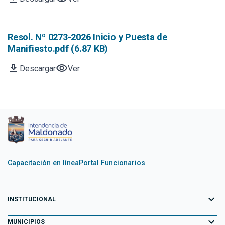
Resol. Nº 0273-2026 Inicio y Puesta de
Manifiesto.pdf (6.87 KB)
download
visibility
Descargar
Ver
Capacitación en línea
Portal Funcionarios
expand_more
INSTITUCIONAL
expand_more
Equipo de Gobierno
MUNICIPIOS