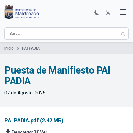
Pasar
al
contenido
Institucional
Municipios
Descubre Maldonado
Comunicación
Servicios
Guía De Trámites
Ver Noticias
principal
Inicio
PAI PADIA
Puesta de Manifiesto PAI
PADIA
07 de Agosto, 2026
PAI PADIA.pdf (2.42 MB)
download
visibility
Descargar
Ver